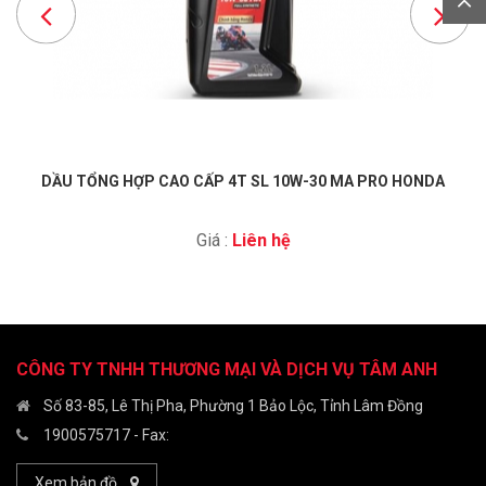
DẦU TỔNG HỢP CAO CẤP 4T SL 10W-30 MA PRO HONDA
Giá :
Liên hệ
CÔNG TY TNHH THƯƠNG MẠI VÀ DỊCH VỤ TÂM ANH
Số 83-85, Lê Thị Pha, Phường 1 Bảo Lộc, Tỉnh Lâm Đồng
1900575717
- Fax:
Xem bản đồ