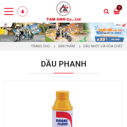
0
TRANG CHỦ
SẢN PHẨM
DẦU NHỚT VÀ HÓA CHẤT
DẦU PHANH