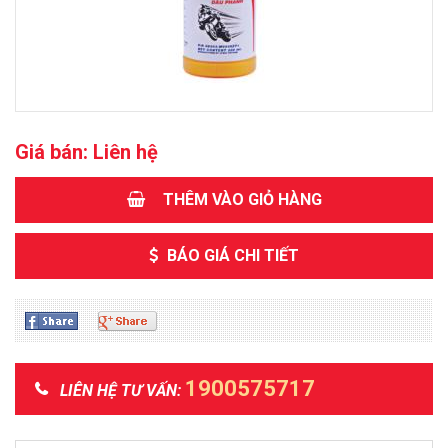
Giá bán:
Liên hệ
THÊM VÀO GIỎ HÀNG
BÁO GIÁ CHI TIẾT
1900575717
LIÊN HỆ TƯ VẤN: