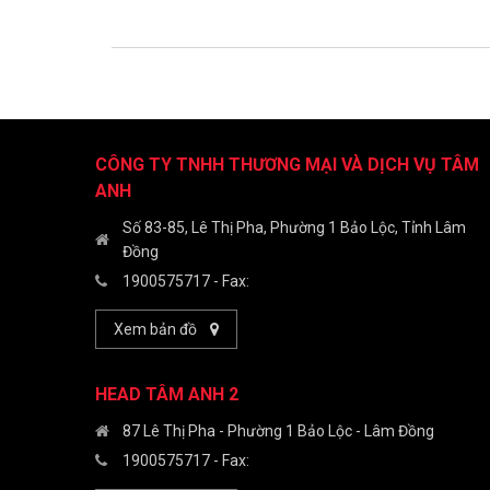
CÔNG TY TNHH THƯƠNG MẠI VÀ DỊCH VỤ TÂM
ANH
Số 83-85, Lê Thị Pha, Phường 1 Bảo Lộc, Tỉnh Lâm
Đồng
1900575717
- Fax:
Xem bản đồ
HEAD TÂM ANH 2
87 Lê Thị Pha - Phường 1 Bảo Lộc - Lâm Đồng
1900575717
- Fax: