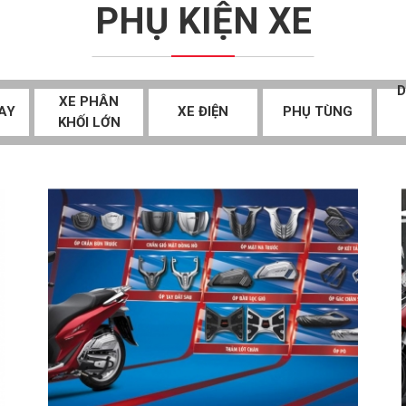
PHỤ KIỆN XE
D
XE PHÂN
AY
XE ĐIỆN
PHỤ TÙNG
KHỐI LỚN