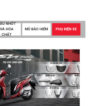
ẦU NHỚT
VÀ HÓA
MŨ BẢO HIỂM
PHỤ KIỆN XE
CHẤT