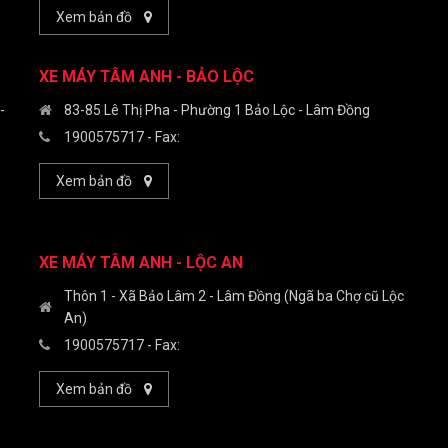
Xem bản đồ
XE MÁY TÂM ANH - BẢO LỘC
-
83-85 Lê Thị Pha - Phường 1 Bảo Lộc - Lâm Đồng
1900575717
- Fax:
Xem bản đồ
XE MÁY TÂM ANH - LỘC AN
Thôn 1 - Xã Bảo Lâm 2 - Lâm Đồng (Ngã ba Chợ cũ Lộc
An)
1900575717
- Fax:
Xem bản đồ