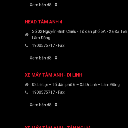
Xem bản đồ
HEAD TÂM ANH 4
Số 02 Nguyễn Đình Chiểu - Tổ dân phố 5A - Xã Đạ Tẻh 
Lâm Đồng
1900575717
- Fax:
Xem bản đồ
XE MÁY TÂM ANH - DI LINH
02 Lê Lợi – Tổ dân phố 6 – Xã Di Linh – Lâm Đồng
1900575717
- Fax:
Xem bản đồ