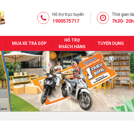
Hỗ trợ trực tuyến:
Thời gian là
1900575717
7h30- 20h
HỖ TRỢ
MUA XE TRẢ GÓP
TUYỂN DỤNG
KHÁCH HÀNG