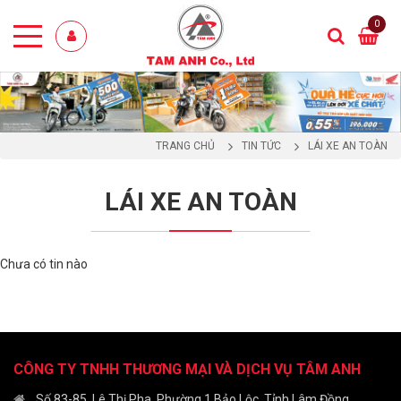
0
TRANG CHỦ
TIN TỨC
LÁI XE AN TOÀN
LÁI XE AN TOÀN
Chưa có tin nào
CÔNG TY TNHH THƯƠNG MẠI VÀ DỊCH VỤ TÂM ANH
Số 83-85, Lê Thị Pha, Phường 1 Bảo Lộc, Tỉnh Lâm Đồng