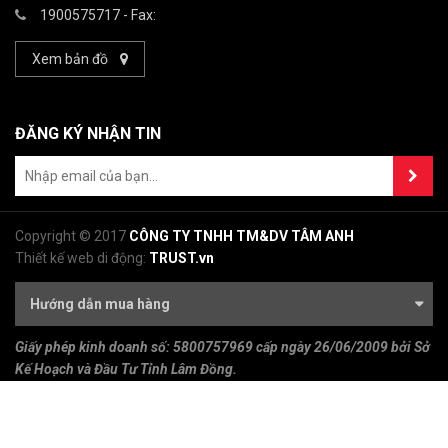
1900575717
- Fax:
Xem bản đồ
ĐĂNG KÝ NHẬN TIN
Copyright © 2017
CÔNG TY TNHH TM&DV TÂM ANH
Thiết kế web di động:
TRUST.vn
Hướng dẫn mua hàng
Giấy phép kinh doanh số:
5800757969 cấp ngày 26/06/2009 bởi Sở
Kế Hoạch và Đầu Tư Tỉnh Lâm Đồng.
Người đại diện:
Đỗ Mạnh Tường