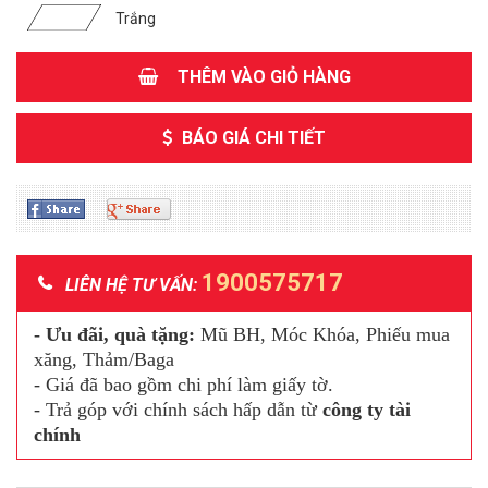
Trắng
THÊM VÀO GIỎ HÀNG
BÁO GIÁ CHI TIẾT
1900575717
LIÊN HỆ TƯ VẤN:
- Ưu đãi, quà tặng:
Mũ BH, Móc Khóa, Phiếu mua
xăng, Thảm/Baga
- Giá đã bao gồm chi phí làm giấy tờ.
- Trả góp với chính sách hấp dẫn từ
công ty tài
chính