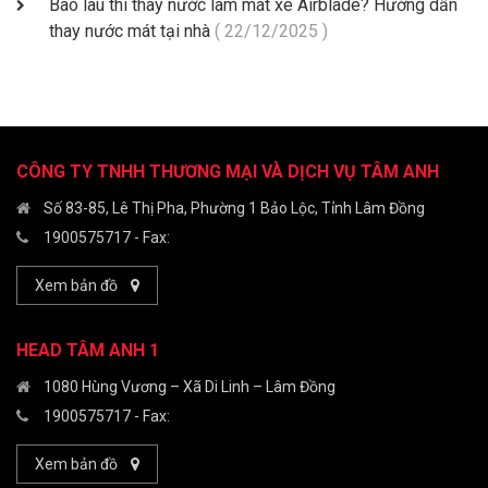
Bao lâu thì thay nước làm mát xe Airblade? Hướng dẫn
thay nước mát tại nhà
( 22/12/2025 )
CÔNG TY TNHH THƯƠNG MẠI VÀ DỊCH VỤ TÂM ANH
Số 83-85, Lê Thị Pha, Phường 1 Bảo Lộc, Tỉnh Lâm Đồng
1900575717
- Fax:
Xem bản đồ
HEAD TÂM ANH 1
1080 Hùng Vương – Xã Di Linh – Lâm Đồng
1900575717
- Fax:
Xem bản đồ