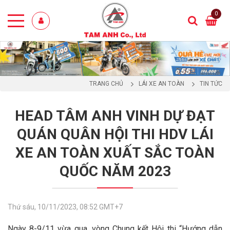
0
TRANG CHỦ
LÁI XE AN TOÀN
TIN TỨC
HEAD TÂM ANH VINH DỰ ĐẠT
QUÁN QUÂN HỘI THI HDV LÁI
XE AN TOÀN XUẤT SẮC TOÀN
QUỐC NĂM 2023️
Thứ sáu, 10/11/2023, 08:52 GMT+7
Ngày 8-9/11 vừa qua, vòng Chung kết Hội thi “Hướng dẫn