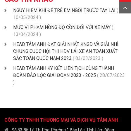
NGUY HIỂM KHI ĐỂ TRẺ EM NGỒI TRƯỚC TAY LÁI
(
10/05/2024 )
MỨC VI PHẠM NỒNG ĐỘ CỒN ĐỐI VỚI XE MÁY
(
13/04/2024 )
HEAD TÂM ANH ĐẠT GIẢI NHẤT KNGD VÀ GIẢI NHÌ
CHUNG CUỘC HỘI THI HDV LÁI XE AN TOÀN XUẤT
SẮC TOÀN QUỐC NĂM 2023️
( 03/03/2023 )
HEAD TÂM ANH KÝ KẾT LIÊN TỊCH CÙNG THÀNH
ĐOÀN BẢO LỘC GIAI ĐOẠN 2023 - 2025
( 28/07/2023
)
CÔNG TY TNHH THƯƠNG MẠI VÀ DỊCH VỤ TÂM ANH
Số 83-85, Lê Thị Pha, Phường 1 Bảo Lộc, Tỉnh Lâm Đồng